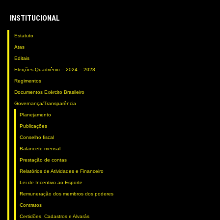
INSTITUCIONAL
Estatuto
Atas
Editais
Eleições Quadriênio – 2024 – 2028
Regimentos
Documentos Exército Brasileiro
Governança/Transparência
Planejamento
Publicações
Conselho fiscal
Balancete mensal
Prestação de contas
Relatórios de Atividades e Financeiro
Lei de Incentivo ao Esporte
Remuneração dos membros dos poderes
Contratos
Certidões, Cadastros e Alvarás